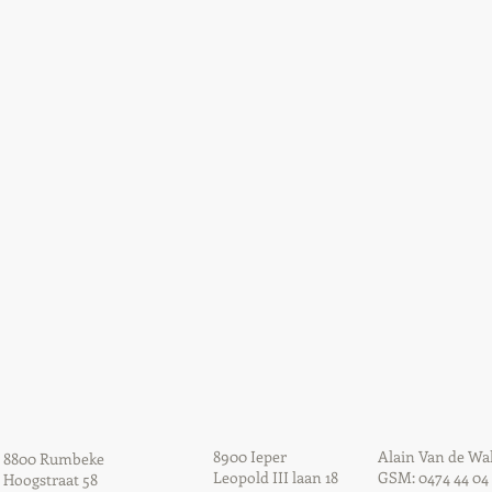
8900 Ieper
Alain Van de Wal
8800 Rumbeke
Leopold III laan 18
GSM: 0474 44 04
Hoogstraat 58