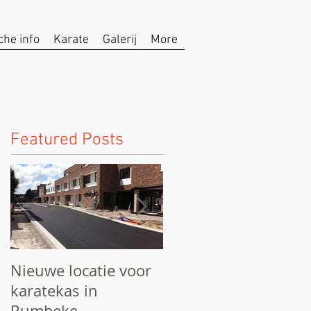
che info
Karate
Galerij
More
Featured Posts
Nieuwe locatie voor
We starten het
karatekas in
seizoen!
Rumbeke