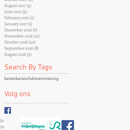
August 2017
(3)
3 posts
June 2017
(3)
3 posts
February 2017
(1)
1 post
January 2017
(1)
1 post
December 2016
(7)
7 posts
November 2016
(12)
12 posts
October 2016
(20)
20 posts
September 2016
(8)
8 posts
August 2016
(3)
3 posts
Search By Tags
karate
karateclub
team
training
Volg ons
le
 34