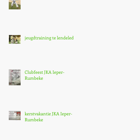
jeugdtraining te lendelede,
Clubfeest JKA Ieper-
Rumbeke
kerstvakantie JKA Ieper-
Rumbeke