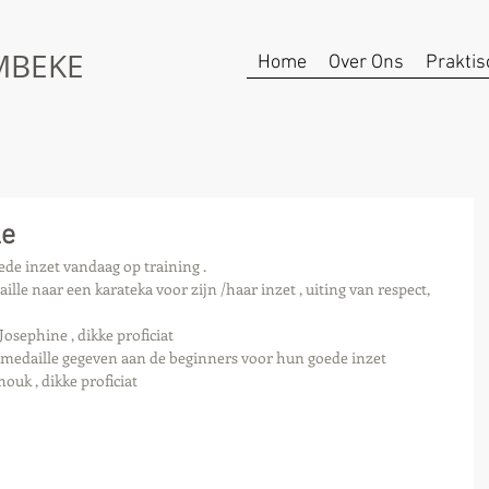
UMBEKE
Home
Over Ons
Praktis
ke
ede inzet vandaag op training .
lle naar een karateka voor zijn /haar inzet , uiting van respect, 
osephine , dikke proficiat 
 medaille gegeven aan de beginners voor hun goede inzet 
uk , dikke proficiat 