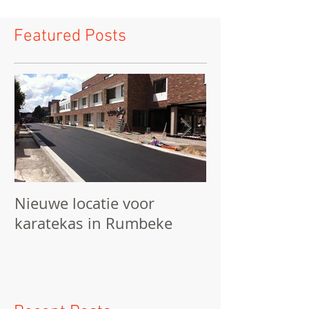
Featured Posts
Nieuwe locatie voor
We starten he
karatekas in Rumbeke