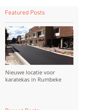
Featured Posts
Nieuwe locatie voor
We starten he
karatekas in Rumbeke