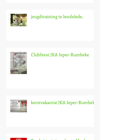
jeugdtraining te lendelede,
Clubfeest JKA Ieper-Rumbeke
kerstvakantie JKA Ieper-Rumbeke