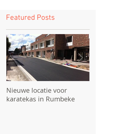
Featured Posts
Nieuwe locatie voor
We starten he
karatekas in Rumbeke