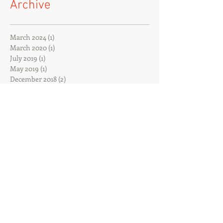
Archive
March 2024
(1)
1 post
March 2020
(1)
1 post
July 2019
(1)
1 post
May 2019
(1)
1 post
December 2018
(2)
2 posts
November 2018
(1)
1 post
October 2018
(2)
2 posts
September 2018
(4)
4 posts
August 2018
(1)
1 post
June 2018
(2)
2 posts
May 2018
(2)
2 posts
March 2018
(1)
1 post
February 2018
(2)
2 posts
January 2018
(2)
2 posts
December 2017
(2)
2 posts
November 2017
(2)
2 posts
October 2017
(8)
8 posts
August 2017
(3)
3 posts