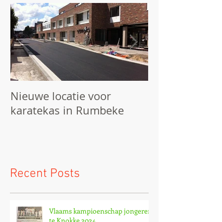
Nieuwe locatie voor
We starten he
karatekas in Rumbeke
Recent Posts
Vlaams kampioenschap jongeren
te Knokke 2024